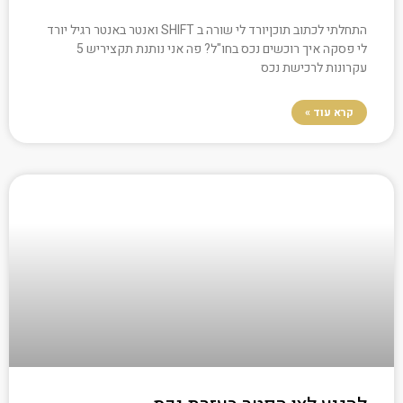
התחלתי לכתוב תוכןיורד לי שורה ב SHIFT ואנטר באנטר רגיל יורד
לי פסקה איך רוכשים נכס בחו"ל? פה אני נותנת תקציריש 5
עקרונות לרכישת נכס
קרא עוד »