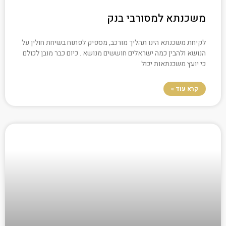
משכנתא למסורבי בנק
לקיחת משכנתא הינו תהליך מורכב, מספיק לפתוח בשיחת חולין על
הנושא ולהבין כמה ישראלים חוששים מנושא . כיום כבר מובן לכולם
כי יועץ משכנתאות יכול
קרא עוד »