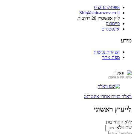
052-6574988
Shir@shir-rozov.co.il
לוין אפשטיין 28 רחובות
פייסבוק
אינסטגרם
מידע
הצהרת נגישות
מפת אתר
וואלר
מיתוג וקידום עסקים
וואלר בניית אתרי אינטרנט
לייעוץ ראשוני
ללא התחייבות
שם מלא
פלאפון