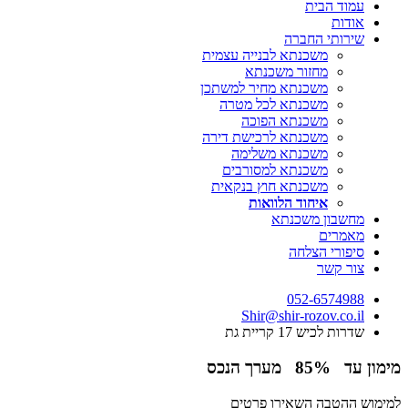
עמוד הבית
אודות
שירותי החברה
משכנתא לבנייה עצמית
מחזור משכנתא
משכנתא מחיר למשתכן
משכנתא לכל מטרה
משכנתא הפוכה
משכנתא לרכישת דירה
משכנתא משלימה
משכנתא למסורבים
משכנתא חוץ בנקאית
איחוד הלוואות
מחשבון משכנתא
מאמרים
סיפורי הצלחה
צור קשר
052-6574988
Shir@shir-rozov.co.il
שדרות לכיש 17 קריית גת
מימון עד
85%
מערך הנכס
למימוש ההטבה השאירו פרטים